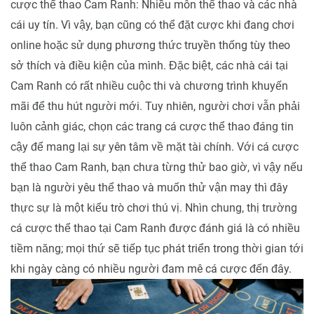
cược thể thao Cam Ranh: Nhiều môn thể thao và các nhà
cái uy tín. Vì vậy, bạn cũng có thể đặt cược khi đang chơi
online hoặc sử dụng phương thức truyền thống tùy theo
sở thích và điều kiện của mình. Đặc biệt, các nhà cái tại
Cam Ranh có rất nhiều cuộc thi và chương trình khuyến
mãi để thu hút người mới. Tuy nhiên, người chơi vẫn phải
luôn cảnh giác, chọn các trang cá cược thể thao đáng tin
cậy để mang lại sự yên tâm về mặt tài chính. Với cá cược
thể thao Cam Ranh, bạn chưa từng thử bao giờ, vì vậy nếu
bạn là người yêu thể thao và muốn thử vận may thì đây
thực sự là một kiểu trò chơi thú vị. Nhìn chung, thị trường
cá cược thể thao tại Cam Ranh được đánh giá là có nhiều
tiềm năng; mọi thứ sẽ tiếp tục phát triển trong thời gian tới
khi ngày càng có nhiều người đam mê cá cược đến đây.