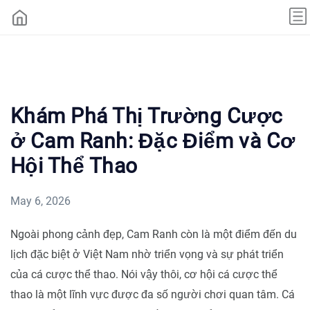
Khám Phá Thị Trường Cược
ở Cam Ranh: Đặc Điểm và Cơ
Hội Thể Thao
May 6, 2026
Ngoài phong cảnh đẹp, Cam Ranh còn là một điểm đến du
lịch đặc biệt ở Việt Nam nhờ triển vọng và sự phát triển
của cá cược thể thao. Nói vậy thôi, cơ hội cá cược thể
thao là một lĩnh vực được đa số người chơi quan tâm. Cá