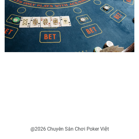
@2026 Chuyên Sân Chơi Poker Việt