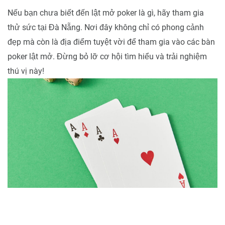
Nếu bạn chưa biết đến lật mở poker là gì, hãy tham gia
thử sức tại Đà Nẵng. Nơi đây không chỉ có phong cảnh
đẹp mà còn là địa điểm tuyệt vời để tham gia vào các bàn
poker lật mở. Đừng bỏ lỡ cơ hội tìm hiểu và trải nghiệm
thú vị này!