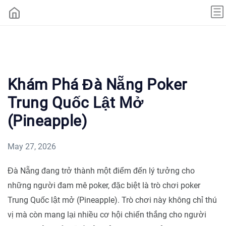
Khám Phá Đà Nẵng Poker
Trung Quốc Lật Mở
(Pineapple)
May 27, 2026
Đà Nẵng đang trở thành một điểm đến lý tưởng cho
những người đam mê poker, đặc biệt là trò chơi poker
Trung Quốc lật mở (Pineapple). Trò chơi này không chỉ thú
vị mà còn mang lại nhiều cơ hội chiến thắng cho người