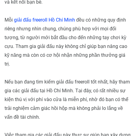
và kết nối bạn bè.
Mỗi
giải đấu freeroll Hồ Chí Minh
đều có những quy định
riêng nhưng nhìn chung, chúng phù hợp với mọi đối
tượng, từ người mới bắt đầu cho đến những tay chơi kỳ
cựu. Tham gia giải đấu này không chỉ giúp bạn nâng cao
kỹ năng mà còn có cơ hội nhận những phần thưởng giá
trị.
Nếu bạn đang tìm kiếm giải đấu freeroll tốt nhất, hãy tham
gia các giải đấu tại Hồ Chí Minh. Tại đây, có rất nhiều sự
kiện thú vị với phí vào cửa là miễn phí, nhờ đó bạn có thể
trải nghiệm cảm giác hồi hộp mà không phải lo lắng về
vấn đề tài chính.
Việc tham gia các giải đấu này thực sự giúp bạn xây dựng