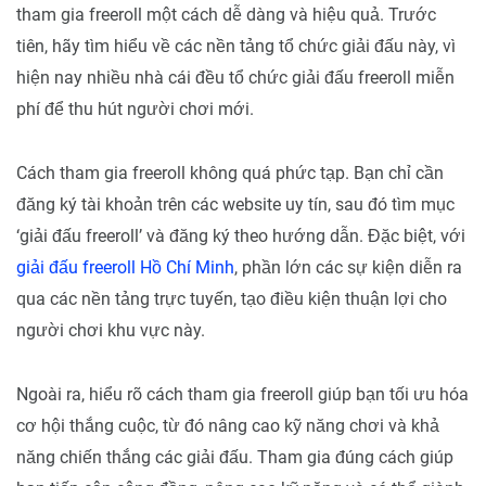
tham gia freeroll một cách dễ dàng và hiệu quả. Trước
tiên, hãy tìm hiểu về các nền tảng tổ chức giải đấu này, vì
hiện nay nhiều nhà cái đều tổ chức giải đấu freeroll miễn
phí để thu hút người chơi mới.
Cách tham gia freeroll không quá phức tạp. Bạn chỉ cần
đăng ký tài khoản trên các website uy tín, sau đó tìm mục
‘giải đấu freeroll’ và đăng ký theo hướng dẫn. Đặc biệt, với
giải đấu freeroll Hồ Chí Minh
, phần lớn các sự kiện diễn ra
qua các nền tảng trực tuyến, tạo điều kiện thuận lợi cho
người chơi khu vực này.
Ngoài ra, hiểu rõ cách tham gia freeroll giúp bạn tối ưu hóa
cơ hội thắng cuộc, từ đó nâng cao kỹ năng chơi và khả
năng chiến thắng các giải đấu. Tham gia đúng cách giúp