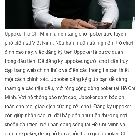
Uppoker Hồ Chí Minh là nền tảng chơi poker trực tuyến
phổ biến tại Việt Nam. Nếu bạn muốn trải nghiệm trò chơi
đỉnh cao này, việc đăng ký trên Uppoker là bước quan
trọng đầu tiên. Để đăng ký uppoker, người chơi cần truy
cập trang web chính thức và điền các thông tin cần thiết
một cách chính xác. Uppoker đăng ký giúp bạn dễ dàng
tham gia các trận đấu, mở rộng cộng đồng poker tại Hồ Chí
Minh. Với hệ thống bảo mật cao, Uppoker đảm bảo an
toàn cho mọi giao dịch của người chơi. Đăng ký uppoker
còn giúp nhận các ưu đãi hấp dẫn như tiền thưởng nơi
khoản đầu tiên. Nếu bạn đang sống tại Hồ Chí Minh và
đam mê poker, đừng bỏ lỡ cơ hội tham gia Uppoker. Chỉ