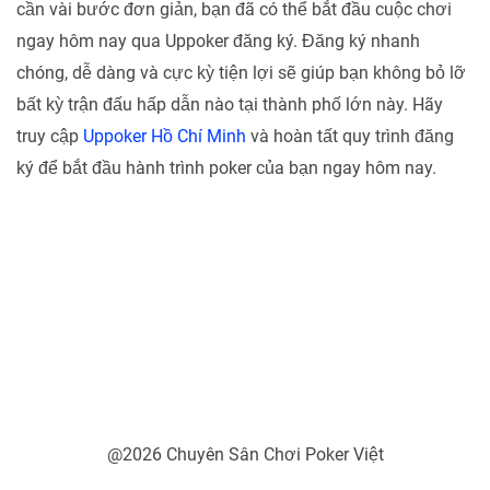
cần vài bước đơn giản, bạn đã có thể bắt đầu cuộc chơi
ngay hôm nay qua Uppoker đăng ký. Đăng ký nhanh
chóng, dễ dàng và cực kỳ tiện lợi sẽ giúp bạn không bỏ lỡ
bất kỳ trận đấu hấp dẫn nào tại thành phố lớn này. Hãy
truy cập
Uppoker Hồ Chí Minh
và hoàn tất quy trình đăng
ký để bắt đầu hành trình poker của bạn ngay hôm nay.
@2026 Chuyên Sân Chơi Poker Việt