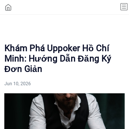
Khám Phá Uppoker Hồ Chí
Minh: Hướng Dẫn Đăng Ký
Đơn Giản
Jun 10, 2026