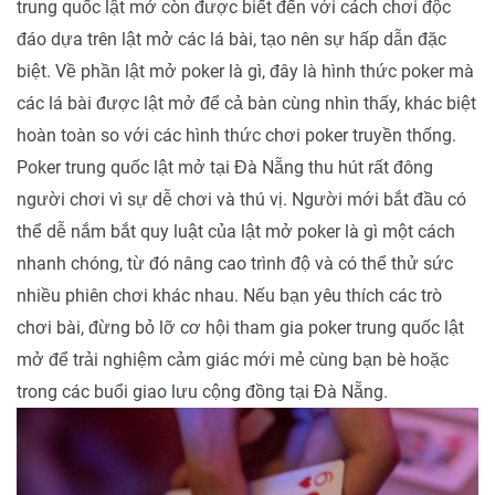
trung quốc lật mở còn được biết đến với cách chơi độc
đáo dựa trên lật mở các lá bài, tạo nên sự hấp dẫn đặc
biệt. Về phần lật mở poker là gì, đây là hình thức poker mà
các lá bài được lật mở để cả bàn cùng nhìn thấy, khác biệt
hoàn toàn so với các hình thức chơi poker truyền thống.
Poker trung quốc lật mở tại Đà Nẵng thu hút rất đông
người chơi vì sự dễ chơi và thú vị. Người mới bắt đầu có
thể dễ nắm bắt quy luật của lật mở poker là gì một cách
nhanh chóng, từ đó nâng cao trình độ và có thể thử sức
nhiều phiên chơi khác nhau. Nếu bạn yêu thích các trò
chơi bài, đừng bỏ lỡ cơ hội tham gia poker trung quốc lật
mở để trải nghiệm cảm giác mới mẻ cùng bạn bè hoặc
trong các buổi giao lưu cộng đồng tại Đà Nẵng.