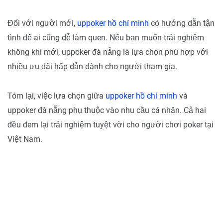
Đối với người mới,
uppoker hồ chí minh
có hướng dẫn tận
tình để ai cũng dễ làm quen. Nếu bạn muốn trải nghiệm
không khí mới, uppoker đà nẵng là lựa chọn phù hợp với
nhiều ưu đãi hấp dẫn dành cho người tham gia.
Tóm lại, việc lựa chọn giữa
uppoker hồ chí minh
và
uppoker đà nẵng phụ thuộc vào nhu cầu cá nhân. Cả hai
đều đem lại trải nghiệm tuyệt vời cho người chơi poker tại
Việt Nam.