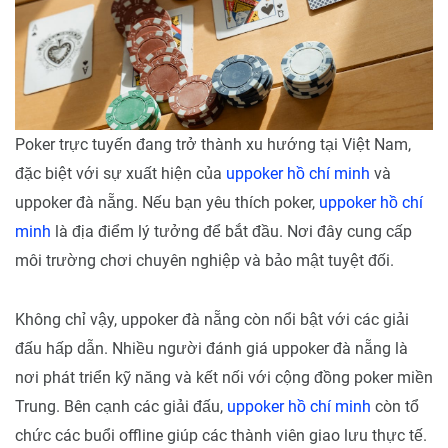
Poker trực tuyến đang trở thành xu hướng tại Việt Nam,
đặc biệt với sự xuất hiện của
uppoker hồ chí minh
và
uppoker đà nẵng. Nếu bạn yêu thích poker,
uppoker hồ chí
minh
là địa điểm lý tưởng để bắt đầu. Nơi đây cung cấp
môi trường chơi chuyên nghiệp và bảo mật tuyệt đối.
Không chỉ vậy, uppoker đà nẵng còn nổi bật với các giải
đấu hấp dẫn. Nhiều người đánh giá uppoker đà nẵng là
nơi phát triển kỹ năng và kết nối với cộng đồng poker miền
Trung. Bên cạnh các giải đấu,
uppoker hồ chí minh
còn tổ
chức các buổi offline giúp các thành viên giao lưu thực tế.