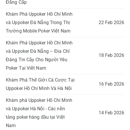
Đẳng Cấp
Khám Phá Uppoker Hồ Chí Minh
và Uppoker Đà Nẵng Trong Thị
22 Feb 2026
Trường Mobile Poker Việt Nam
Khám Phá Uppoker Hồ Chí Minh
và Uppoker Đà Nẵng – Địa Chỉ
18 Feb 2026
Đáng Tin Cậy Cho Người Yêu
Poker Tại Việt Nam
Khám Phá Thế Giới Cá Cược Tại
16 Feb 2026
Uppoker Hồ Chí Minh Và Hà Nội
Khám phá Uppoker Hồ Chí Minh
và Uppoker Hà Nội - Các nền
14 Feb 2026
tảng poker hàng đầu tại Việt
Nam