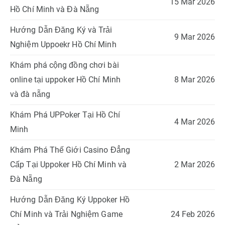
15 Mar 2026
Hồ Chí Minh và Đà Nẵng
Hướng Dẫn Đăng Ký và Trải
9 Mar 2026
Nghiệm Uppoekr Hồ Chí Minh
Khám phá cộng đồng chơi bài
online tại uppoker Hồ Chí Minh
8 Mar 2026
và đà nẵng
Khám Phá UPPoker Tại Hồ Chí
4 Mar 2026
Minh
Khám Phá Thế Giới Casino Đẳng
Cấp Tại Uppoker Hồ Chí Minh và
2 Mar 2026
Đà Nẵng
Hướng Dẫn Đăng Ký Uppoker Hồ
Chí Minh và Trải Nghiệm Game
24 Feb 2026